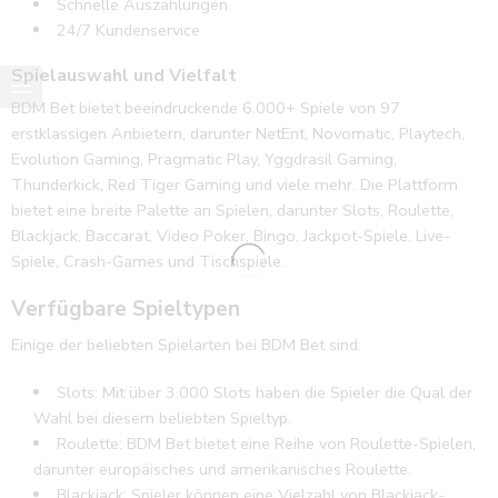
Schnelle Auszahlungen
24/7 Kundenservice
Spielauswahl und Vielfalt
BDM Bet bietet beeindruckende 6.000+ Spiele von 97
erstklassigen Anbietern, darunter NetEnt, Novomatic, Playtech,
Evolution Gaming, Pragmatic Play, Yggdrasil Gaming,
Thunderkick, Red Tiger Gaming und viele mehr. Die Plattform
bietet eine breite Palette an Spielen, darunter Slots, Roulette,
Blackjack, Baccarat, Video Poker, Bingo, Jackpot-Spiele, Live-
Spiele, Crash-Games und Tischspiele.
Verfügbare Spieltypen
Einige der beliebten Spielarten bei BDM Bet sind:
Slots: Mit über 3.000 Slots haben die Spieler die Qual der
Wahl bei diesem beliebten Spieltyp.
Roulette: BDM Bet bietet eine Reihe von Roulette-Spielen,
darunter europäisches und amerikanisches Roulette.
Blackjack: Spieler können eine Vielzahl von Blackjack-