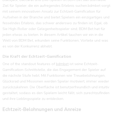
Ziel für Spieler, die ein aufregendes Erlebnis suchen.bdmbet sorgt
mit seinem innovativen Ansatz zur Echtzeit-Gamification für
Aufsehen in der Branche und bietet Spielern ein einzigartiges und
fesselndes Erlebnis, das schwer anderswo zu finden ist. Egal, ob
Sie High-Roller oder Gelegenheitsspieler sind, BDM Bet hat für
jeden etwas zu bieten. In diesem Artikel tauchen wir ein in die
Welt von BDM Bet, erkunden seine Funktionen, Vorteile und was
es von der Konkurrenz abhebt.
Die Kraft der Echtzeit-Gamification
One of the standout features of
bdmbet
ist seine Echtzeit-
Gamification-Schnittstelle, die das Engagement der Spieler auf
die nächste Stufe hebt. Mit Funktionen wie Treuebelohnungen,
Glücksrad und Missionen werden Spieler motiviert, immer wieder
zurückzukehren. Die Oberfläche ist benutzerfreundlich und intuitiv
gestaltet, sodass es den Spielern leicht fällt, sich zurechtzufinden
und ihre Lieblingsspiele zu entdecken.
Echtzeit-Belohnungen und Anreize