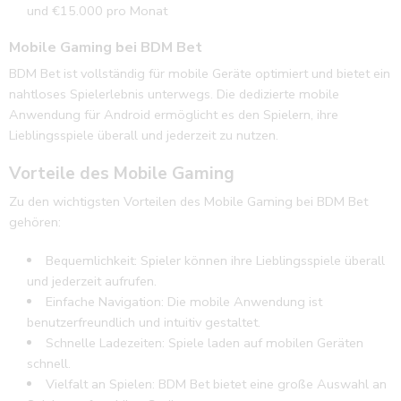
und €15.000 pro Monat
Mobile Gaming bei BDM Bet
BDM Bet ist vollständig für mobile Geräte optimiert und bietet ein
nahtloses Spielerlebnis unterwegs. Die dedizierte mobile
Anwendung für Android ermöglicht es den Spielern, ihre
Lieblingsspiele überall und jederzeit zu nutzen.
Vorteile des Mobile Gaming
Zu den wichtigsten Vorteilen des Mobile Gaming bei BDM Bet
gehören:
Bequemlichkeit: Spieler können ihre Lieblingsspiele überall
und jederzeit aufrufen.
Einfache Navigation: Die mobile Anwendung ist
benutzerfreundlich und intuitiv gestaltet.
Schnelle Ladezeiten: Spiele laden auf mobilen Geräten
schnell.
Vielfalt an Spielen: BDM Bet bietet eine große Auswahl an