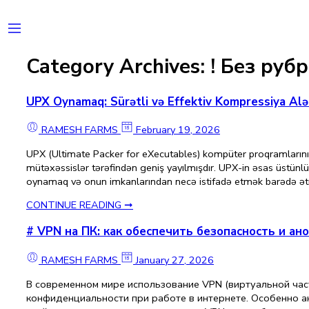
Category Archives:
! Без руб
UPX Oynamaq: Sürətli və Effektiv Kompressiya Alə
RAMESH FARMS
February 19, 2026
UPX (Ultimate Packer for eXecutables) kompüter proqramlarının 
mütəxəssislər tərəfindən geniş yayılmışdır. UPX-in əsas üstünlü
oynamaq və onun imkanlarından necə istifadə etmək barədə ət
CONTINUE READING ➞
# VPN на ПК: как обеспечить безопасность и ан
RAMESH FARMS
January 27, 2026
В современном мире использование VPN (виртуальной час
конфиденциальности при работе в интернете. Особенно ак