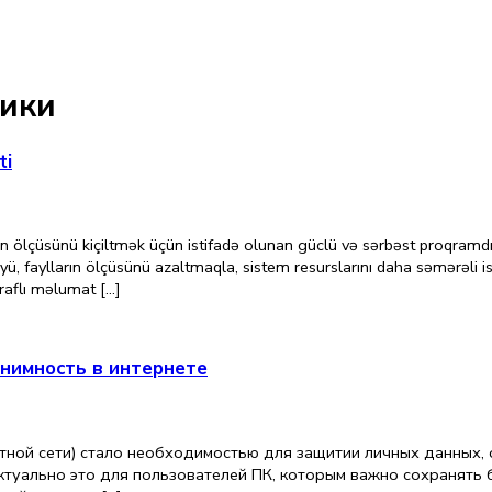
рики
ti
ölçüsünü kiçiltmək üçün istifadə olunan güclü və sərbəst proqramdır. 
yü, faylların ölçüsünü azaltmaqla, sistem resurslarını daha səmərəli
raflı məlumat […]
онимность в интернете
тной сети) стало необходимостью для защитии личных данных,
туально это для пользователей ПК, которым важно сохранять б