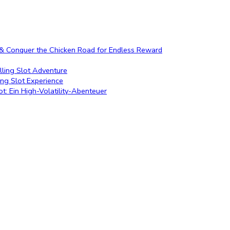
c & Conquer the Chicken Road for Endless Reward
lling Slot Adventure
ing Slot Experience
: Ein High-Volatility-Abenteuer