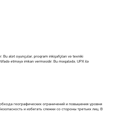
Bu alət oyunçular, proqram inkişafçıları və texniki
 istifadə etməyə imkan verməsidir. Bu məqalədə, UPX ilə
 обхода географических ограничений и повышения уровня
езопасность и избегать слежки со стороны третьих лиц. В