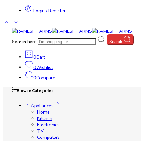
Login / Register
Search here
Search
0
Cart
0
Wishlist
0
Compare
Browse Categories
Appliances
Home
Kitchen
Electronics
TV
Computers