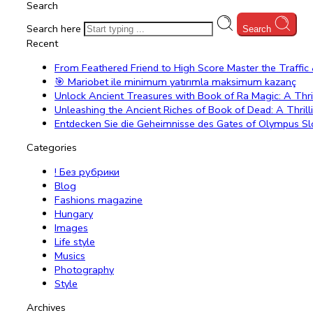
Search
Search here
Search
Recent
From Feathered Friend to High Score Master the Traffi
🎯 Mariobet ile minimum yatırımla maksimum kazanç
Unlock Ancient Treasures with Book of Ra Magic: A Thri
Unleashing the Ancient Riches of Book of Dead: A Thrill
Entdecken Sie die Geheimnisse des Gates of Olympus Slot
Categories
! Без рубрики
Blog
Fashions magazine
Hungary
Images
Life style
Musics
Photography
Style
Archives