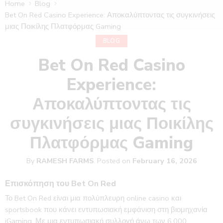
Home
Blog
Bet On Red Casino Experience: Αποκαλύπτοντας τις συγκινήσεις
μιας Ποικίλης Πλατφόρμας Gaming
BLOG
Bet On Red Casino
Experience:
Αποκαλύπτοντας τις
συγκινήσεις μιας Ποικίλης
Πλατφόρμας Gaming
By
RAMESH FARMS
.
Posted on
February 16, 2026
Επισκόπηση του Bet On Red
Το Bet On Red είναι μια πολύπλευρη online casino και
sportsbook που κάνει εντυπωσιακή εμφάνιση στη βιομηχανία
iGaming. Με μια εντυπωσιακή συλλογή άνω των 6.000