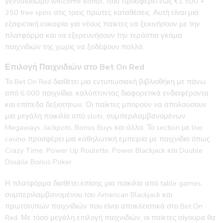
γενναιόδωρο welcome bonus, που προσφέρει έως €1.500 +
250 free spins στις τρεις πρώτες καταθέσεις. Αυτή είναι μια
εξαιρετική ευκαιρία για νέους παίκτες να ξεκινήσουν με την
πλατφόρμα και να εξερευνήσουν την τεράστια γκάμα
παιχνιδιών της χωρίς να ξοδέψουν πολλά.
Επιλογή Παιχνιδιών στο Bet On Red
Το Bet On Red διαθέτει μια εντυπωσιακή βιβλιοθήκη με πάνω
από 6.000 παιχνίδια, καλύπτοντας διαφορετικά ενδιαφέροντα
και επίπεδα δεξιοτήτων. Οι παίκτες μπορούν να απολαύσουν
μια μεγάλη ποικιλία από slots, συμπεριλαμβανομένων
Megaways, Jackpots, Bonus Buys και άλλα. Το section με live
casino προσφέρει μια καθηλωτική εμπειρία με παιχνίδια όπως
Crazy Time, Power Up Roulette, Power Blackjack και Double
Double Bonus Poker.
Η πλατφόρμα διαθέτει επίσης μια ποικιλία από table games,
συμπεριλαμβανομένου του American Blackjack και
πρωτότυπων παιχνιδιών που είναι αποκλειστικά στο Bet On
Red. Με τόσο μεγάλη επιλογή παιχνιδιών, οι παίκτες σίγουρα θα