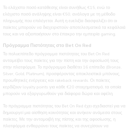
Το ελάχιστο ποσό κατάθεσης είναι συνήθως €15, ενώ το
ελάχιστο ποσό ανάληψης είναι €50, ανάλογα με τη μέθοδο
πληρωμής που επιλέγεται. Αυτή η ευελιξία διασφαλίζει ότι οι
παίκτες μπορούν να διαχειριστούν αποτελεσματικά τα κεφάλαιά
τους και να αξιοποιήσουν στο έπακρο την εμπειρία gaming.
Πρόγραμμα Πιστότητας στο Bet On Red
Το πολυεπίπεδο πρόγραμμα πιστότητας του Bet On Red
ανταμείβει τους παίκτες για την πίστη και την αφοσίωσή τους
στην πλατφόρμα. Το πρόγραμμα διαθέτει 16 επίπεδα (Bronze,
Silver, Gold, Platinum), προσφέροντας αποκλειστικά μπόνους,
προωθητικές ενέργειες και rakeback rewards. Οι παίκτες
κερδίζουν loyalty points για κάθε €20 στοιχηματισμό, τα οποία
μπορούν να εξαργυρωθούν για διάφορα δώρα και οφέλη.
Το πρόγραμμα πιστότητας του Bet On Red έχει σχεδιαστεί για να
δημιουργεί μια αίσθηση κοινότητας και ανήκειν ανάμεσα στους
παίκτες. Με την ανταμοιβή της πίστης και της αφοσίωσης, η
πλατφόρμα ενθαρρύνει τους παίκτες να συνεχίσουν να