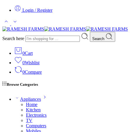
Login / Register
Search here
Search
0
Cart
0
Wishlist
0
Compare
Browse Categories
Appliances
Home
Kitchen
Electronics
TV
Computers
Mobiles