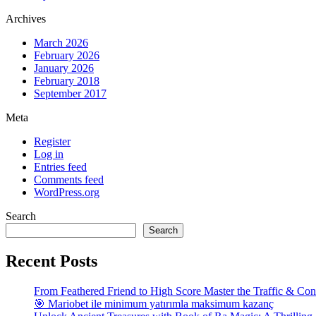
Archives
March 2026
February 2026
January 2026
February 2018
September 2017
Meta
Register
Log in
Entries feed
Comments feed
WordPress.org
Search
Search
Recent Posts
From Feathered Friend to High Score Master the Traffic & Co
🎯 Mariobet ile minimum yatırımla maksimum kazanç