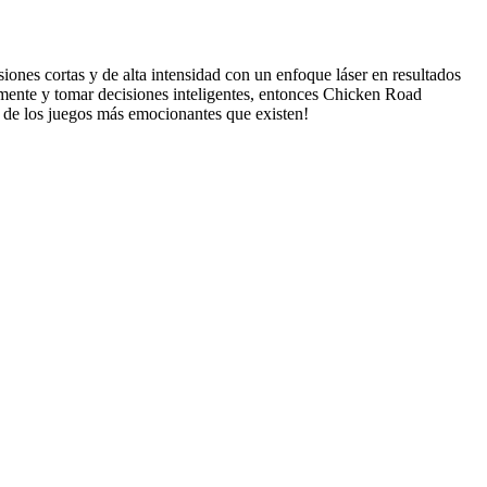
ones cortas y de alta intensidad con un enfoque láser en resultados
amente y tomar decisiones inteligentes, entonces Chicken Road
 de los juegos más emocionantes que existen!