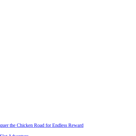
nquer the Chicken Road for Endless Reward